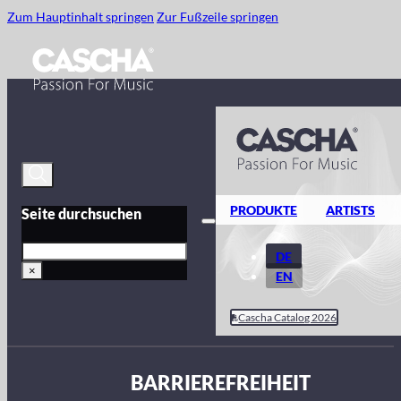
Zum Hauptinhalt springen
Zur Fußzeile springen
PRODUKTE
ARTISTS
Seite durchsuchen
Suche
DE
×
EN
Cascha Catalog 2026
BARRIEREFREIHEIT