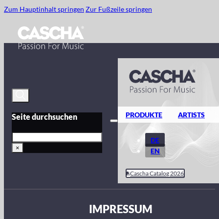
Zum Hauptinhalt springen
Zur Fußzeile springen
PRODUKTE
ARTISTS
Seite durchsuchen
Suche
DE
×
EN
Cascha Catalog 2026
IMPRESSUM