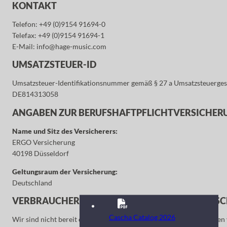
KONTAKT
Telefon: +49 (0)9154 91694-0
Telefax: +49 (0)9154 91694-1
E-Mail: info@hage-music.com
UMSATZSTEUER-ID
Umsatzsteuer-Identifikationsnummer gemäß § 27 a Umsatzsteuerges
DE814313058
ANGABEN ZUR BERUFS­HAFTPFLICHT­VERSICHE
Name und Sitz des Versicherers:
ERGO Versicherung
40198 Düsseldorf
Geltungsraum der Versicherung:
Deutschland
VERBRAUCHER­STREIT­BEILEGUNG/UNIVERSAL­SC
Cascha Catalog 2026
Wir sind nicht bereit oder verpflichtet, an Streitbeilegungsverfahre