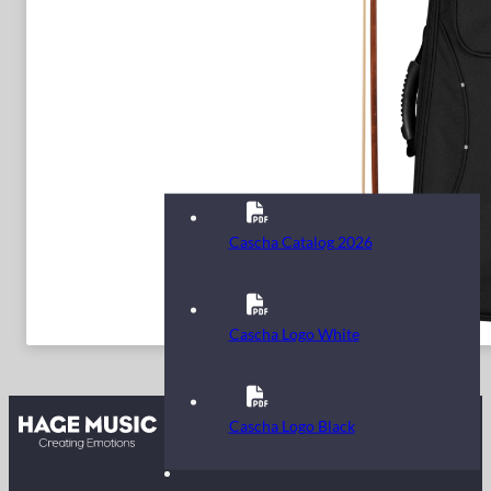
Cascha Catalog 2026
Cascha Logo White
Kontakt
Cascha Logo Black
FAQ