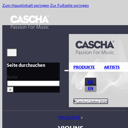
Zum Hauptinhalt springen
Zur Fußzeile springen
Seite durchsuchen
PRODUKTE
ARTISTS
Suche
DE
EN
×
Cascha Catalog 2026
PRODUKTE
»