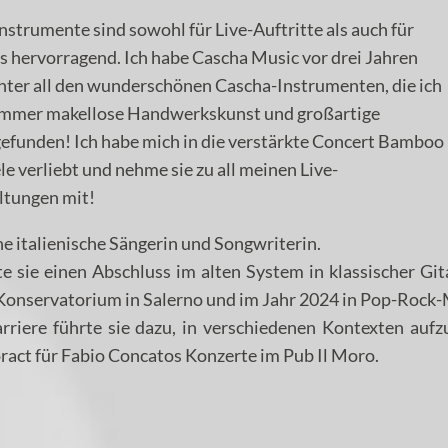
strumente sind sowohl für Live-Auftritte als auch für
s hervorragend. Ich habe Cascha Music vor drei Jahren
nter all den wunderschönen Cascha-Instrumenten, die ich
 immer makellose Handwerkskunst und großartige
gefunden! Ich habe mich in die verstärkte Concert Bamboo
e verliebt und nehme sie zu all meinen Live-
ltungen mit!
ne italienische Sängerin und Songwriterin.
e sie einen Abschluss im alten System in klassischer Gi
onservatorium in Salerno und im Jahr 2024 in Pop-Rock-
rriere führte sie dazu, in verschiedenen Kontexten aufz
ract für Fabio Concatos Konzerte im Pub Il Moro.