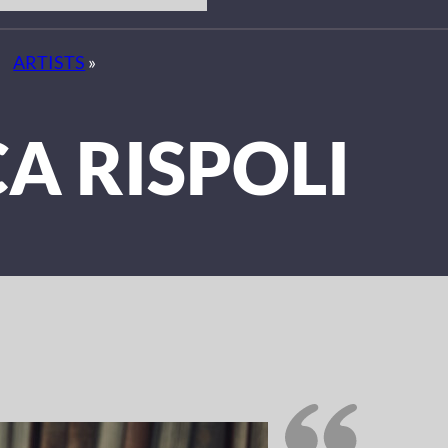
ARTISTS
»
A RISPOLI