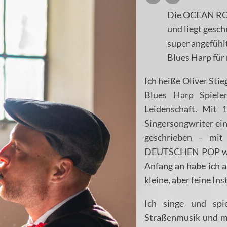
Die OCEAN ROC
und liegt gesch
super angefühlt
Blues Harp für
Ich heiße Oliver Sti
Blues Harp Spiele
Leidenschaft. Mit 
Singersongwriter ei
geschrieben – mit
DEUTSCHEN POP war d
Anfang an habe ich a
kleine, aber feine In
Ich singe und spie
Straßenmusik und me