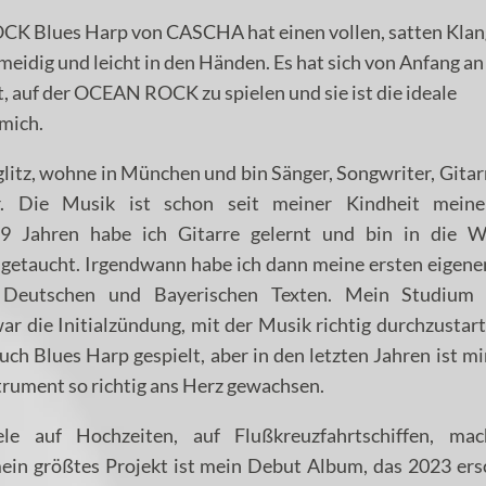
K Blues Harp von CASCHA hat einen vollen, satten Klan
meidig und leicht in den Händen. Es hat sich von Anfang an
, auf der OCEAN ROCK zu spielen und sie ist die ideale
 mich.
eglitz, wohne in München und bin Sänger, Songwriter, Gitar
r. Die Musik ist schon seit meiner Kindheit mein
19 Jahren habe ich Gitarre gelernt und bin in die W
ngetaucht. Irgendwann habe ich dann meine ersten eigen
 Deutschen und Bayerischen Texten. Mein Studium
ie Initialzündung, mit der Musik richtig durchzustart
uch Blues Harp gespielt, aber in den letzten Jahren ist mi
strument so richtig ans Herz gewachsen.
le auf Hochzeiten, auf Flußkreuzfahrtschiffen, mac
in größtes Projekt ist mein Debut Album, das 2023 ers