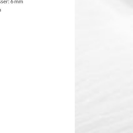
ser: 6 mm
m