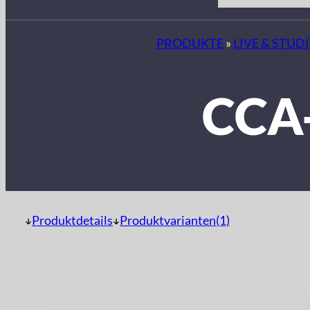
PRODUKTE
»
LIVE & STUD
CCA
Produktdetails
Produktvarianten(1)