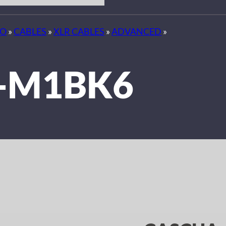
IO
»
CABLES
»
XLR CABLES
»
ADVANCED
»
-M1BK6