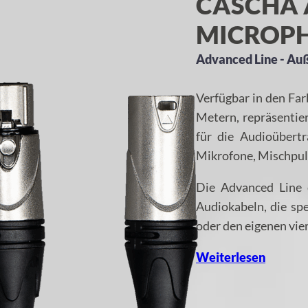
CASCHA 
MICROPH
Advanced Line - Au
Verfügbar in den Far
Metern, repräsentie
für die Audioübert
Mikrofone, Mischpul
Die Advanced Line 
Audiokabeln, die sp
oder den eigenen vi
Weiterlesen