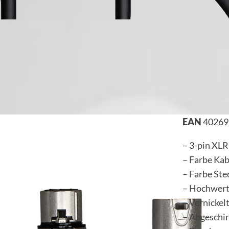
EAN
40269
– 3-pin XLR
– Farbe Kab
– Farbe Stec
– Hochwert
– Vernickel
– Abgeschi