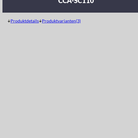
CCA-SC110
Produktdetails
Produktvarianten(3)