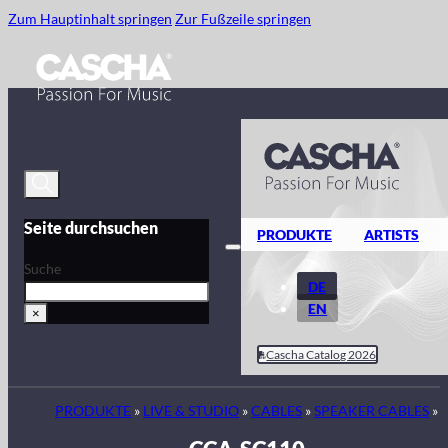
Zum Hauptinhalt springen
Zur Fußzeile springen
Seite durchsuchen
PRODUKTE
ARTISTS
Suche
DE
EN
×
Cascha Catalog 2026
PRODUKTE
»
LIVE & STUDIO
»
CABLES
»
SPEAKER CABLES
»