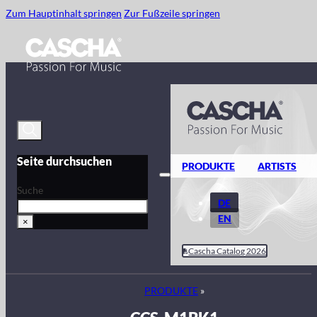
Zum Hauptinhalt springen
Zur Fußzeile springen
Seite durchsuchen
PRODUKTE
ARTISTS
Suche
DE
EN
×
Cascha Catalog 2026
PRODUKTE
»