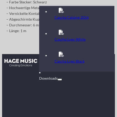
– Farbe Stecker: Schwarz
– Hochwertige Metall-Stecker
– Vernickelte Kontakte
Cascha Catalog 2026
– Abgeschirmte Kupferleitungen
– Durchmesser: 6 mm
– Länge: 1 m
Cascha Logo White
Kontakt
Cascha Logo Black
FAQ
Downloads