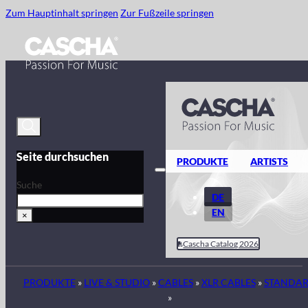
Zum Hauptinhalt springen
Zur Fußzeile springen
Seite durchsuchen
PRODUKTE
ARTISTS
Suche
DE
EN
×
Cascha Catalog 2026
PRODUKTE
»
LIVE & STUDIO
»
CABLES
»
XLR CABLES
»
STANDA
»