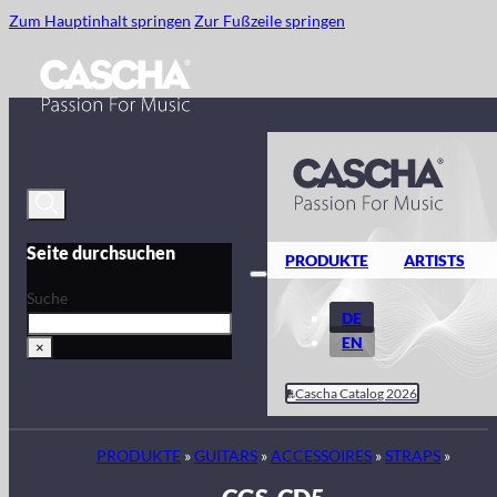
Zum Hauptinhalt springen
Zur Fußzeile springen
Seite durchsuchen
PRODUKTE
ARTISTS
Suche
DE
EN
×
Cascha Catalog 2026
PRODUKTE
»
GUITARS
»
ACCESSOIRES
»
STRAPS
»