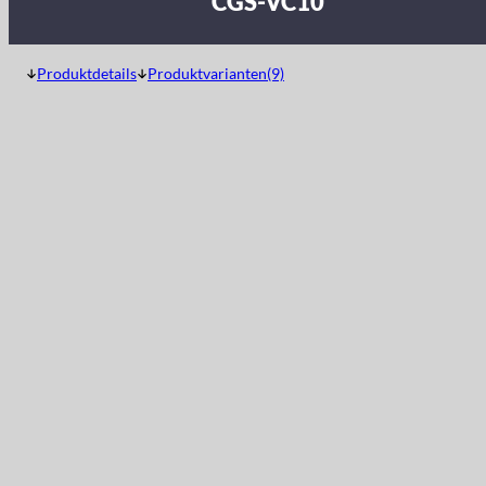
CGS-VC10
Produktdetails
Produktvarianten(9)