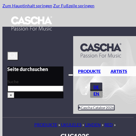
Zum Hauptinhalt springen
Zur Fußzeile springen
Seite durchsuchen
PRODUKTE
ARTISTS
Suche
DE
EN
×
Cascha Catalog 2026
PRODUKTE
»
UKULELES
»
LINDEN
»
RED
»