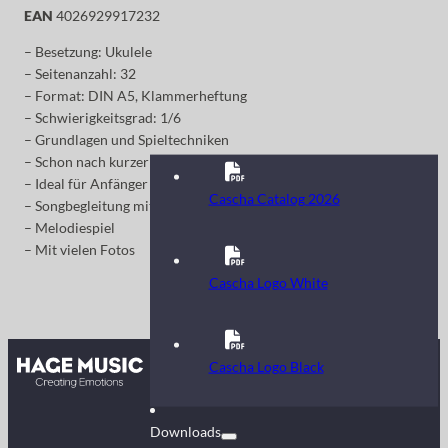
EAN
4026929917232
– Besetzung: Ukulele
– Seitenanzahl: 32
– Format: DIN A5, Klammerheftung
– Schwierigkeitsgrad: 1/6
– Grundlagen und Spieltechniken
– Schon nach kurzer Zeit viele Songs spielen
– Ideal für Anfänger
Cascha Catalog 2026
– Songbegleitung mit einfachen Akkorden
– Melodiespiel
– Mit vielen Fotos
Cascha Logo White
Kontakt
Cascha Logo Black
FAQ
Downloads