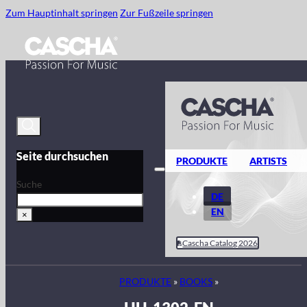
Zum Hauptinhalt springen
Zur Fußzeile springen
Seite durchsuchen
PRODUKTE
ARTISTS
Suche
DE
EN
×
Cascha Catalog 2026
PRODUKTE
»
BOOKS
»