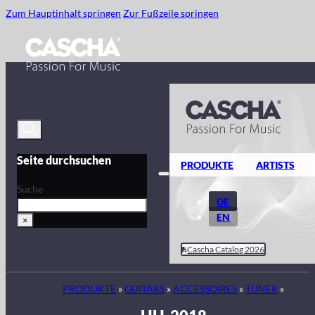
Zum Hauptinhalt springen
Zur Fußzeile springen
Seite durchsuchen
PRODUKTE
ARTISTS
Suche
DE
EN
×
Cascha Catalog 2026
PRODUKTE
»
GUITARS
»
ACCESSOIRES
»
TUNER
»