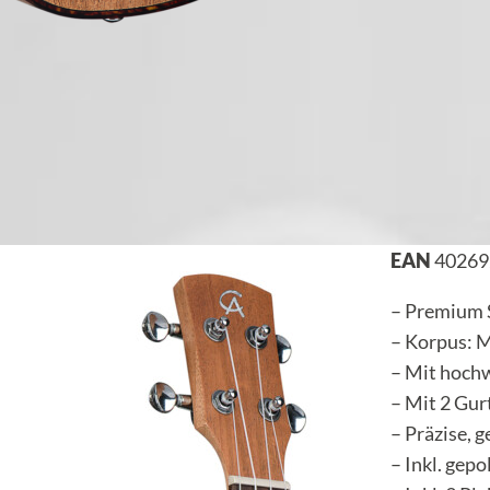
EAN
40269
– Premium 
– Korpus: 
– Mit hoch
– Mit 2 Gur
– Präzise,
– Inkl. gepo