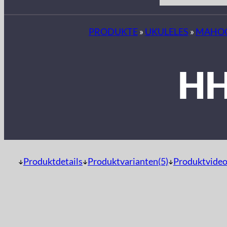
PRODUKTE
»
UKULELES
»
MAHO
HH
Produktdetails
Produktvarianten(5)
Produktvideo