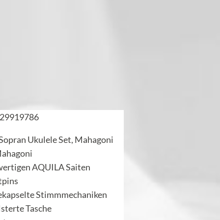
29919786
Sopran Ukulele Set, Mahagoni
Mahagoni
wertigen AQUILA Saiten
tpins
 gekapselte Stimmmechaniken
lsterte Tasche