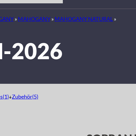
GANY
»
MAHOGANY
»
MAHOGANY NATURAL
»
-2026
s(1)
Zubehör(5)