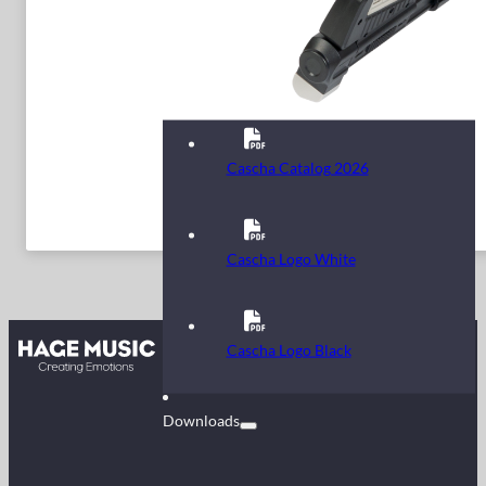
Cascha Catalog 2026
Cascha Logo White
Kontakt
Cascha Logo Black
FAQ
Downloads