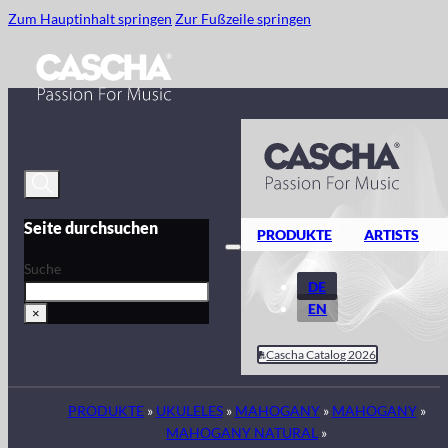
Zum Hauptinhalt springen
Zur Fußzeile springen
Seite durchsuchen
PRODUKTE
ARTISTS
Suche
DE
EN
×
Cascha Catalog 2026
PRODUKTE
»
UKULELES
»
MAHOGANY
»
MAHOGANY
»
MAHOGANY NATURAL
»