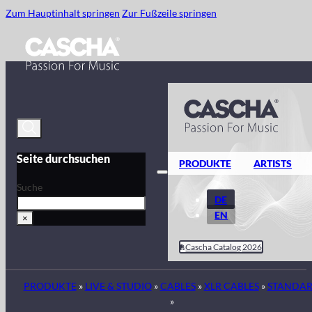
Zum Hauptinhalt springen
Zur Fußzeile springen
Seite durchsuchen
PRODUKTE
ARTISTS
Suche
DE
EN
×
Cascha Catalog 2026
PRODUKTE
»
LIVE & STUDIO
»
CABLES
»
XLR CABLES
»
STANDA
»