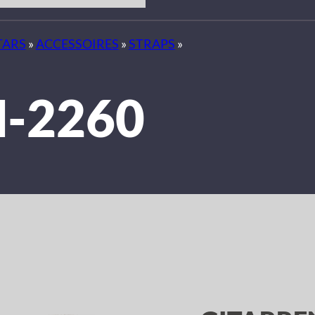
TARS
»
ACCESSOIRES
»
STRAPS
»
-2260