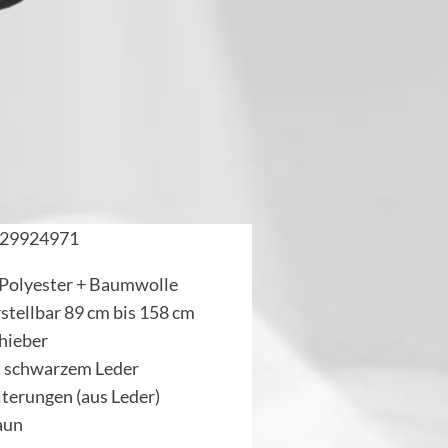
29924971
 Polyester + Baumwolle
rstellbar 89 cm bis 158 cm
hieber
s schwarzem Leder
lterungen (aus Leder)
aun