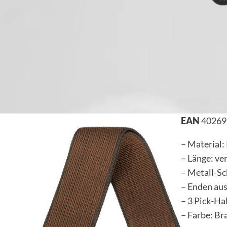
EAN
40269
– Material:
– Länge: ve
– Metall-Sc
– Enden au
– 3 Pick-Ha
– Farbe: Br