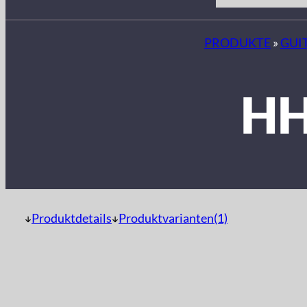
PRODUKTE
»
GUI
HH
Produktdetails
Produktvarianten(1)