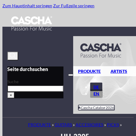
Zum Hauptinhalt springen
Zur Fußzeile springen
Seite durchsuchen
PRODUKTE
ARTISTS
Suche
DE
EN
×
Cascha Catalog 2026
PRODUKTE
»
GUITARS
»
ACCESSOIRES
»
PICKS
»