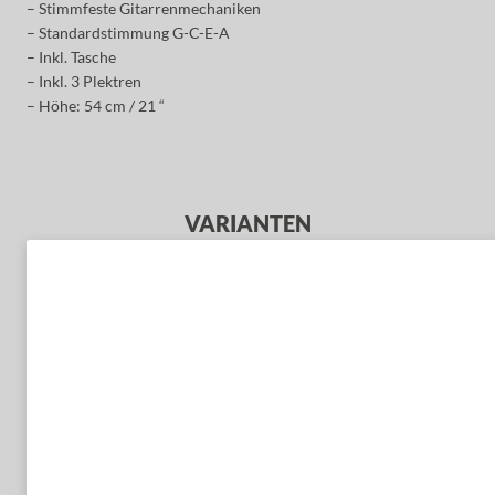
– Stimmfeste Gitarrenmechaniken
– Standardstimmung G-C-E-A
– Inkl. Tasche
– Inkl. 3 Plektren
– Höhe: 54 cm / 21 “
VARIANTEN