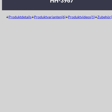
HH-3967
Produktdetails
Produktvarianten(6)
Produktvideos(1)
Zubehör(