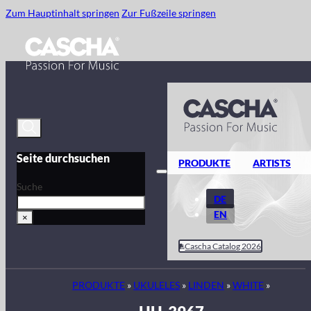
Zum Hauptinhalt springen
Zur Fußzeile springen
Seite durchsuchen
PRODUKTE
ARTISTS
Suche
DE
EN
×
Cascha Catalog 2026
PRODUKTE
»
UKULELES
»
LINDEN
»
WHITE
»