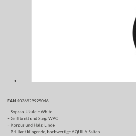
EAN
4026929925046
– Sopran-Ukulele White
– Griffbrett und Steg: WPC
– Korpus und Hals: Linde
– Brilliant klingende, hochwertige AQUILA Saiten