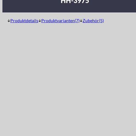
HH-3975
Produktdetails
Produktvarianten(7)
Zubehör(5)