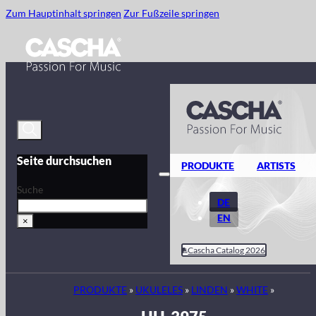
Zum Hauptinhalt springen
Zur Fußzeile springen
Seite durchsuchen
PRODUKTE
ARTISTS
Suche
DE
EN
×
Cascha Catalog 2026
PRODUKTE
»
UKULELES
»
LINDEN
»
WHITE
»