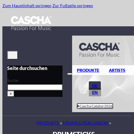
Zum Hauptinhalt springen
Zur Fußzeile springen
Seite durchsuchen
PRODUKTE
ARTISTS
Suche
DE
EN
×
Cascha Catalog 2026
PRODUKTE
»
DRUMS & PERCUSSION
»