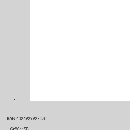
EAN
4026929927378
– Größe: 5B