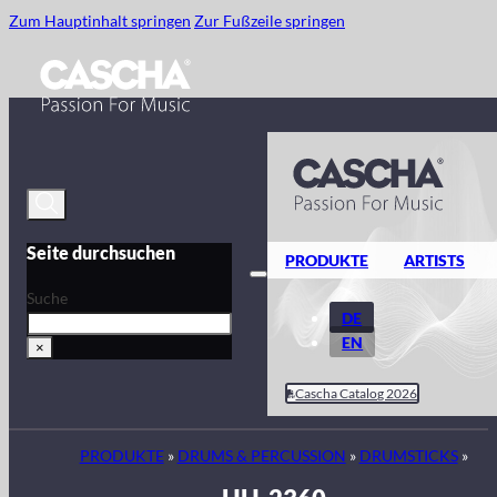
Zum Hauptinhalt springen
Zur Fußzeile springen
Seite durchsuchen
PRODUKTE
ARTISTS
Suche
DE
EN
×
Cascha Catalog 2026
PRODUKTE
»
DRUMS & PERCUSSION
»
DRUMSTICKS
»