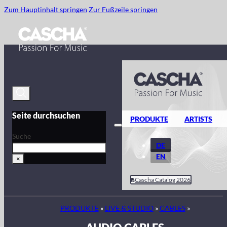
Zum Hauptinhalt springen
Zur Fußzeile springen
Seite durchsuchen
PRODUKTE
ARTISTS
Suche
DE
EN
×
Cascha Catalog 2026
PRODUKTE
»
LIVE & STUDIO
»
CABLES
»