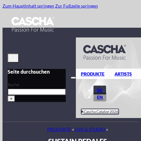
Zum Hauptinhalt springen
Zur Fußzeile springen
Seite durchsuchen
PRODUKTE
ARTISTS
Suche
DE
EN
×
Cascha Catalog 2026
PRODUKTE
»
LIVE & STUDIO
»