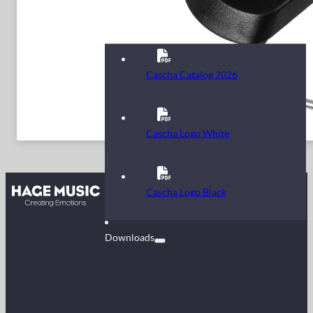
Cascha Catalog 2026
Cascha Logo White
Kontakt
Cascha Logo Black
FAQ
Downloads