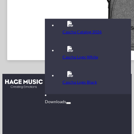
Cascha Catalog 2026
Cascha Logo White
Kontakt
Cascha Logo Black
FAQ
Downloads