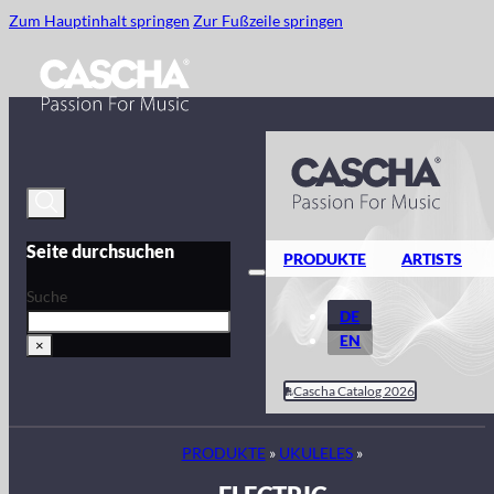
Zum Hauptinhalt springen
Zur Fußzeile springen
Seite durchsuchen
PRODUKTE
ARTISTS
Suche
DE
EN
×
Cascha Catalog 2026
PRODUKTE
»
UKULELES
»