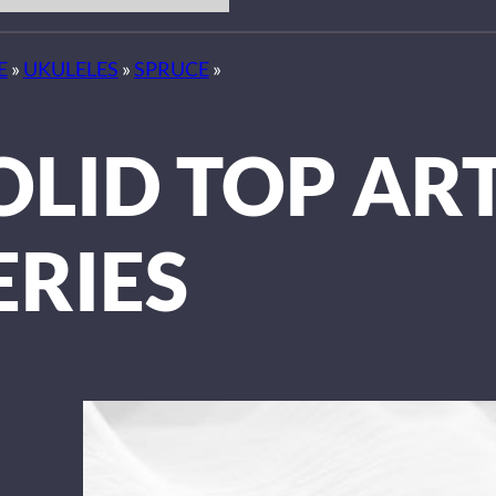
E
»
UKULELES
»
SPRUCE
»
OLID TOP AR
ERIES