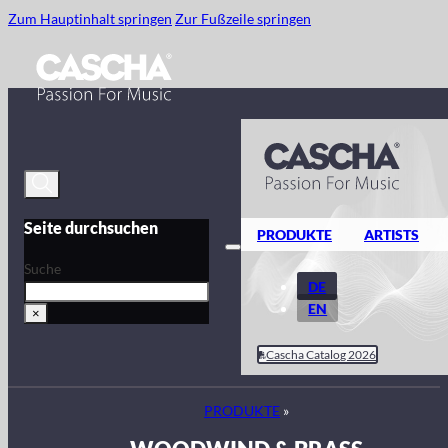
Zum Hauptinhalt springen
Zur Fußzeile springen
Seite durchsuchen
PRODUKTE
ARTISTS
Suche
DE
EN
×
Cascha Catalog 2026
PRODUKTE
»