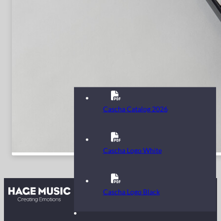
Cascha Catalog 2026
Cascha Logo White
Kontakt
Cascha Logo Black
FAQ