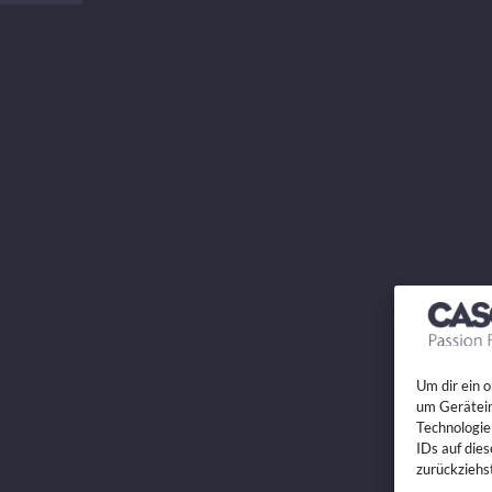
Um dir ein 
um Gerätein
Technologie
IDs auf die
zurückziehs