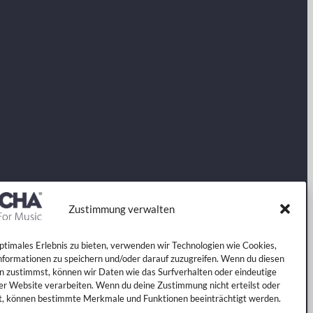
Zustimmung verwalten
optimales Erlebnis zu bieten, verwenden wir Technologien wie Cookies,
formationen zu speichern und/oder darauf zuzugreifen. Wenn du diesen
n zustimmst, können wir Daten wie das Surfverhalten oder eindeutige
ser Website verarbeiten. Wenn du deine Zustimmung nicht erteilst oder
t, können bestimmte Merkmale und Funktionen beeinträchtigt werden.