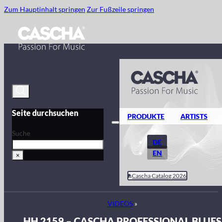
Zum Hauptinhalt springen
Zur Fußzeile springen
Seite durchsuchen
PRODUKTE
ARTISTS
Suche
DE
EN
×
Cascha Catalog 2026
VIDEOS
»
HH 2159 – CASCHA PROFESSIONAL BLUES