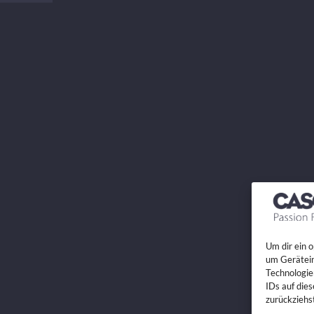
Um dir ein 
um Gerätein
Technologie
IDs auf die
zurückziehs