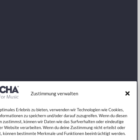
Zustimmung verwalten
optimales Erlebnis zu bieten, verwenden wir Technologien wie Cookies,
formationen zu speichern und/oder darauf zuzugreifen. Wenn du diesen
n zustimmst, können wir Daten wie das Surfverhalten oder eindeutige
ser Website verarbeiten. Wenn du deine Zustimmung nicht erteilst oder
t, können bestimmte Merkmale und Funktionen beeinträchtigt werden.