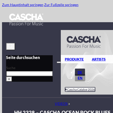
Zum Hauptinhalt springen
Zur Fußzeile springen
Seite durchsuchen
PRODUKTE
ARTISTS
Suche
DE
EN
×
Cascha Catalog 2026
VIDEOS
»
HH 2328 – CASCHA OCEAN ROCK BLUES