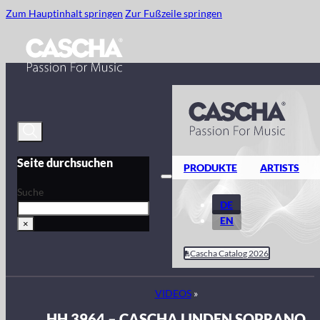
Zum Hauptinhalt springen
Zur Fußzeile springen
Seite durchsuchen
PRODUKTE
ARTISTS
Suche
DE
EN
×
Cascha Catalog 2026
VIDEOS
»
HH 3964 – CASCHA LINDEN SOPRANO