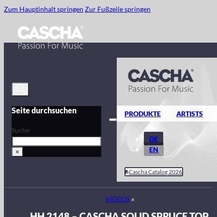
Zum Hauptinhalt springen
Zur Fußzeile springen
Seite durchsuchen
PRODUKTE
ARTISTS
Suche
DE
EN
×
Cascha Catalog 2026
VIDEOS
»
HH 2148 – CASCHA SOLID SPRUCE TOP