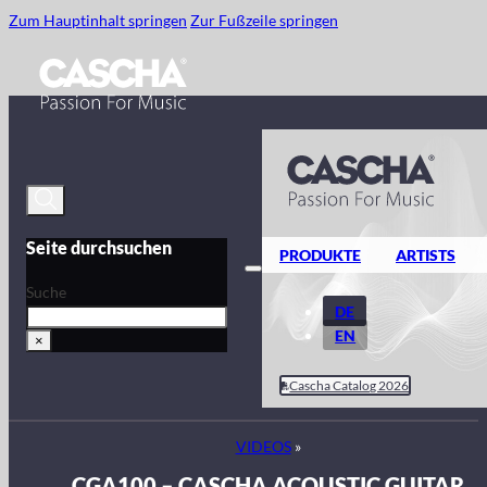
Zum Hauptinhalt springen
Zur Fußzeile springen
Seite durchsuchen
PRODUKTE
ARTISTS
Suche
DE
EN
×
Cascha Catalog 2026
VIDEOS
»
CGA100 – CASCHA ACOUSTIC GUITAR