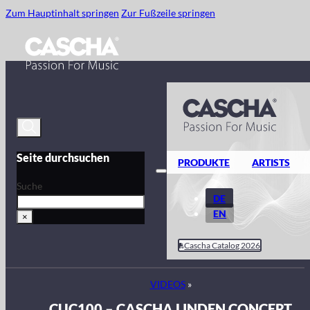
Zum Hauptinhalt springen
Zur Fußzeile springen
Seite durchsuchen
PRODUKTE
ARTISTS
Suche
DE
EN
×
Cascha Catalog 2026
VIDEOS
»
CUC100 – CASCHA LINDEN CONCERT