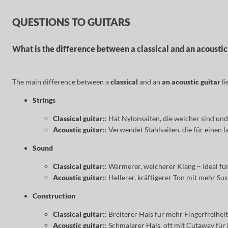
QUESTIONS TO GUITARS
What is the difference between a classical and an acoustic
The main difference between a
classical
and an
an acoustic guitar
li
Strings
Classical guitar:
: Hat Nylonsaiten, die weicher sind un
Acoustic guitar:
: Verwendet Stahlsaiten, die für einen 
Sound
Classical guitar:
: Wärmerer, weicherer Klang – ideal fü
Acoustic guitar:
: Hellerer, kräftigerer Ton mit mehr Su
Construction
Classical guitar:
: Breiterer Hals für mehr Fingerfreiheit
Acoustic guitar:
: Schmalerer Hals, oft mit Cutaway für