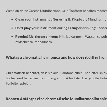
Wenn du deine Cascha Mundharmonika in Topform behalten möchstest
Clean your instrument after using it:
Klopfe die Mundharmoni
Don't play your instrument during eating or drinking:
Speise
Regelmäßig tiefenreinigen:
Mit lauwarmem Wasser sowohl d
Zwischenräume säubern
What is a chromatic harmonica and how does it differ fro
Chromatisch bedeutet, dass sie alle Halbtöne einer Tponleiter spi
Löcher und hat einen Tonumfang von C4 bis F#6. Der großte Unte
Tonleiter spielen.
Können Anfänger eine chromatische Mundharmonika spie