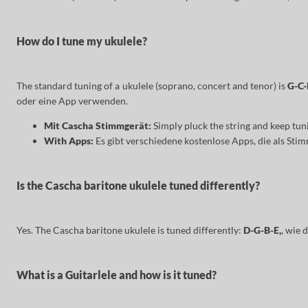
How do I tune my ukulele?
The standard tuning of a ukulele (soprano, concert and tenor) is
G-C-
oder eine App verwenden.
Mit Cascha Stimmgerät:
Simply pluck the string and keep tuni
With Apps:
Es gibt verschiedene kostenlose Apps, die als St
Is the Cascha baritone ukulele tuned differently?
Yes. The Cascha baritone ukulele is tuned differently:
D-G-B-E,
, wie 
What is a Guitarlele and how is it tuned?