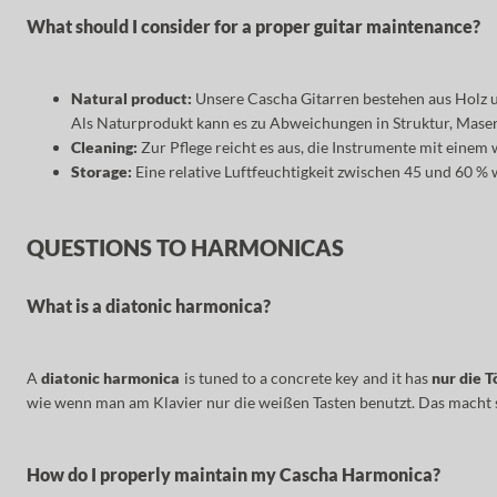
What should I consider for a proper guitar maintenance?
Natural product:
Unsere Cascha Gitarren bestehen aus Holz 
Als Naturprodukt kann es zu Abweichungen in Struktur, Maseru
Cleaning:
Zur Pflege reicht es aus, die Instrumente mit einem
Storage:
Eine relative Luftfeuchtigkeit zwischen 45 und 60 % 
QUESTIONS TO HARMONICAS
What is a diatonic harmonica?
A
diatonic harmonica
is tuned to a concrete key and it has
nur die 
wie wenn man am Klavier nur die weißen Tasten benutzt. Das macht si
How do I properly maintain my Cascha Harmonica?