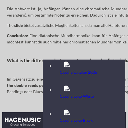
Die Antwort ist: ja, Anfänger können eine chromatische Mundharm
verändern), um bestimmte Noten zu erreichen. Dadurch ist sie intuit
The
slide
bietet zusätzliche Möglichkeiten an, da man alle Halbtöne s
Conclusion:
Eine diatonische Mundharmonika kann für Anfänger einf
möchtest, kannst du auch mit einer chromatischen Mundharmonika s
What is the difference between a tremolo and a diatonic 
Cascha Catalog 2026
Im Gegensatz zu einer diatonischen Mundharmonika mit 10 Löchern
the double reeds per note:
: Zwei leicht unterschiedlich gestimmt
Bendings oder Blues-Spieltechniken mit dieser Mundharmonika zu spie
Cascha Logo White
Contact
Cascha Logo Black
FAQ