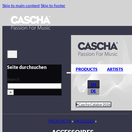
Skip to main content
Skip to footer
Seite durchsuchen
PRODUCTS
ARTISTS
Search
EN
DE
×
Cascha Catalog 2026
PRODUCTS
»
UKULELES
»