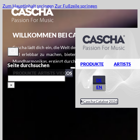
Zum Hauptinhalt springen
Zur Fußzeile springen
WILLKOMMEN BEI CASCHA - PASSION FOR
Cascha lädt dich ein, die Welt der Musik zu entdecken! Mit der Lei
und erlebbar zu machen, bieten wir verschiedenste Musikinstr
Mundharmonikas, ergänzt durch Lernmaterialien und praktisches
PRODUKTE
ARTISTS
Seite durchsuchen
PRODUKTE
ARTISTS
VIDEOS
Suche
DE
×
EN
Cascha Catalog 2026