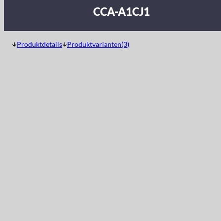
CCA-A1CJ1
Produktdetails
Produktvarianten(3)