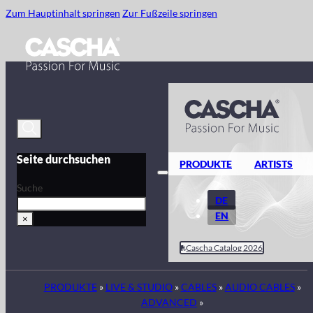
Zum Hauptinhalt springen
Zur Fußzeile springen
Seite durchsuchen
PRODUKTE
ARTISTS
Suche
DE
EN
×
Cascha Catalog 2026
PRODUKTE
»
LIVE & STUDIO
»
CABLES
»
AUDIO CABLES
»
ADVANCED
»