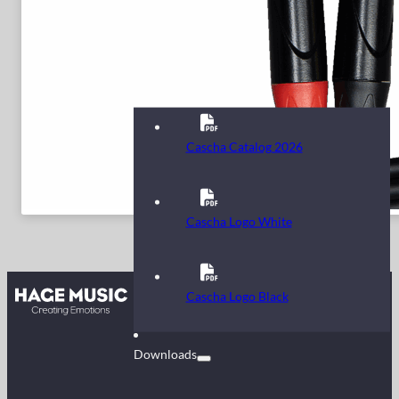
Cascha Catalog 2026
Cascha Logo White
Kontakt
Cascha Logo Black
FAQ
Downloads