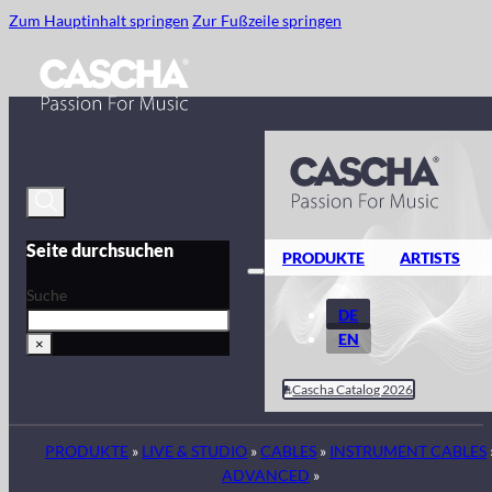
Zum Hauptinhalt springen
Zur Fußzeile springen
Seite durchsuchen
PRODUKTE
ARTISTS
Suche
DE
EN
×
Cascha Catalog 2026
PRODUKTE
»
LIVE & STUDIO
»
CABLES
»
INSTRUMENT CABLES
ADVANCED
»