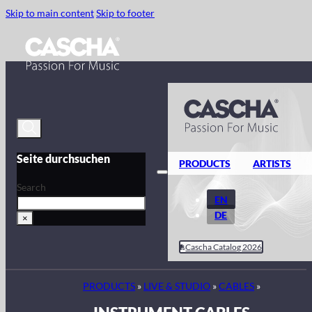
Skip to main content
Skip to footer
Seite durchsuchen
PRODUCTS
ARTISTS
Search
EN
DE
×
Cascha Catalog 2026
PRODUCTS
»
LIVE & STUDIO
»
CABLES
»