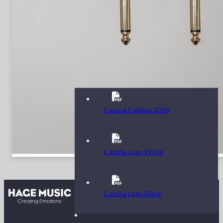
Cascha Catalog 2026
Cascha Logo White
Contact
Cascha Logo Black
FAQ