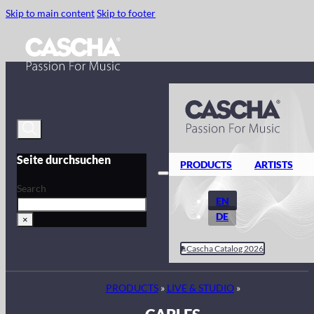
Skip to main content
Skip to footer
Seite durchsuchen
PRODUCTS
ARTISTS
Search
EN
DE
×
Cascha Catalog 2026
PRODUCTS
»
LIVE & STUDIO
»