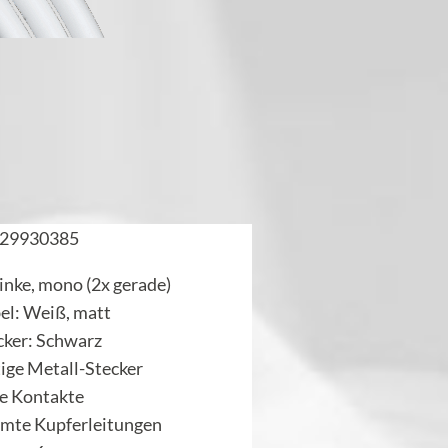
29930385
inke, mono (2x gerade)
el: Weiß, matt
cker: Schwarz
ige Metall-Stecker
te Kontakte
rmte Kupferleitungen