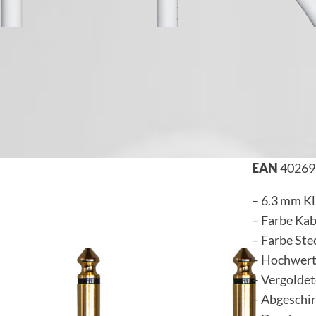
EAN
40269
– 6.3 mm Kl
– Farbe Kab
– Farbe Ste
– Hochwert
– Vergolde
– Abgeschi