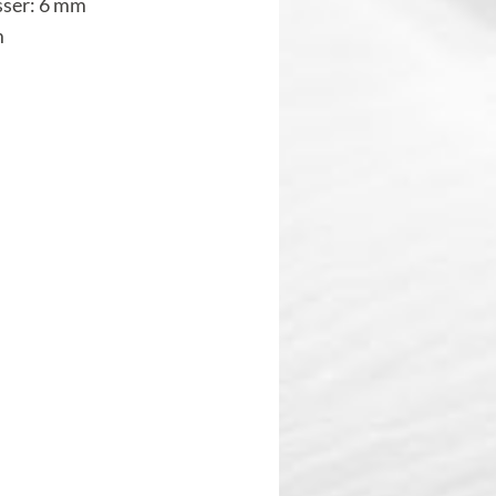
ser: 6 mm
m