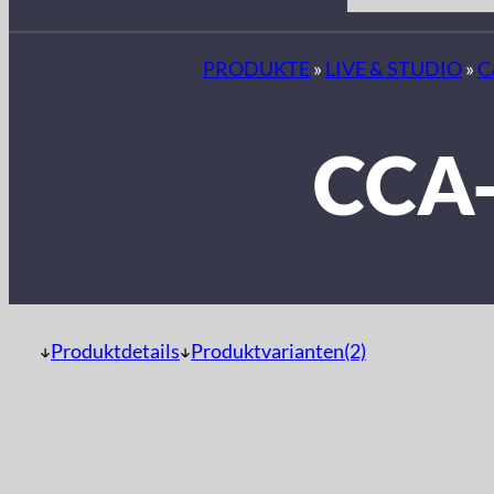
PRODUKTE
»
LIVE & STUDIO
»
C
CCA
Produktdetails
Produktvarianten(2)