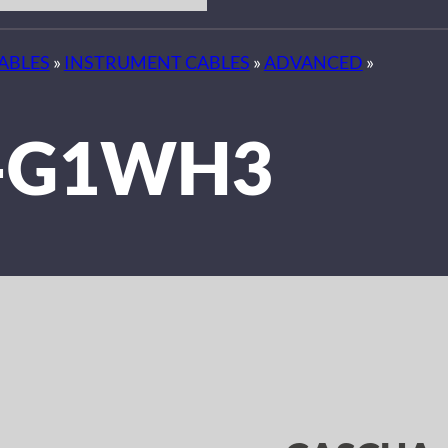
ABLES
»
INSTRUMENT CABLES
»
ADVANCED
»
-G1WH3