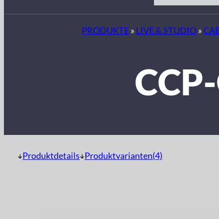
PRODUKTE
»
LIVE & STUDIO
»
CA
CCP
Produktdetails
Produktvarianten(4)