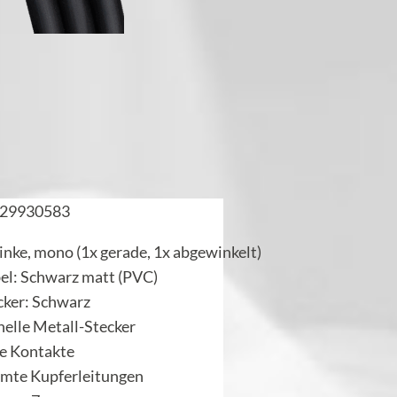
29930583
inke, mono (1x gerade, 1x abgewinkelt)
el: Schwarz matt (PVC)
cker: Schwarz
nelle Metall-Stecker
te Kontakte
rmte Kupferleitungen