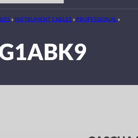
BLES
»
INSTRUMENT CABLES
»
PROFESSIONAL
»
-G1ABK9