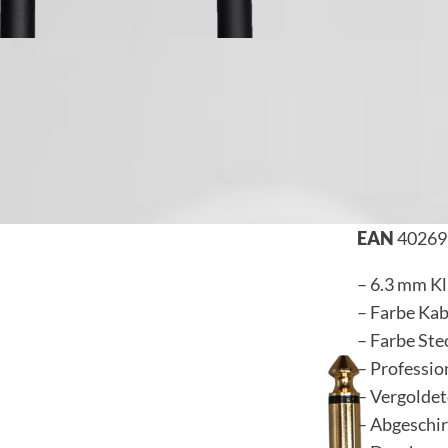
EAN
40269
– 6.3 mm Kl
– Farbe Kab
– Farbe Ste
– Professio
– Vergolde
– Abgeschi