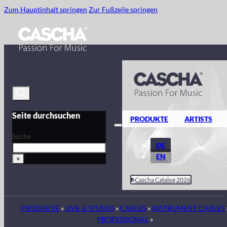
Zum Hauptinhalt springen
Zur Fußzeile springen
Seite durchsuchen
PRODUKTE
ARTISTS
Suche
DE
EN
×
Cascha Catalog 2026
PRODUKTE
»
LIVE & STUDIO
»
CABLES
»
INSTRUMENT CABLES
PROFESSIONAL
»