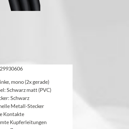
29930606
inke, mono (2x gerade)
el: Schwarz matt (PVC)
cker: Schwarz
nelle Metall-Stecker
te Kontakte
rmte Kupferleitungen