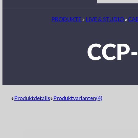
PRODUKTE
»
LIVE & STUDIO
»
CA
CCP
Produktdetails
Produktvarianten(4)