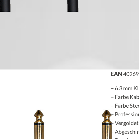
EAN
40269
– 6.3 mm Kl
– Farbe Kab
– Farbe Ste
– Professio
– Vergolde
– Abgeschi