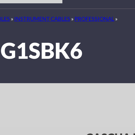
BLES
»
INSTRUMENT CABLES
»
PROFESSIONAL
»
-G1SBK6