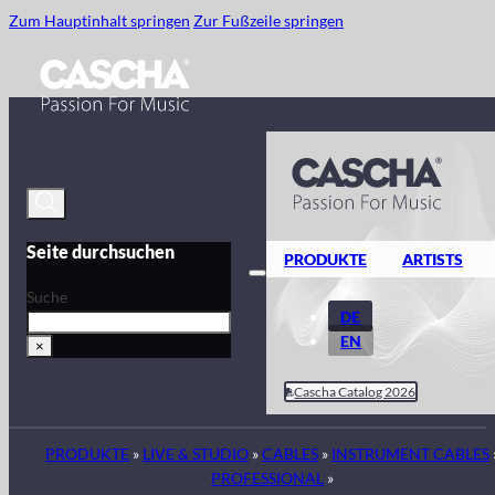
Zum Hauptinhalt springen
Zur Fußzeile springen
Seite durchsuchen
PRODUKTE
ARTISTS
Suche
DE
EN
×
Cascha Catalog 2026
PRODUKTE
»
LIVE & STUDIO
»
CABLES
»
INSTRUMENT CABLES
PROFESSIONAL
»