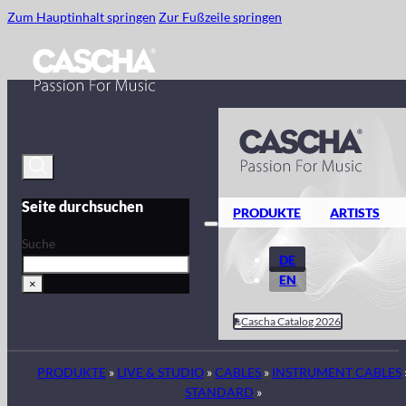
Zum Hauptinhalt springen
Zur Fußzeile springen
Seite durchsuchen
PRODUKTE
ARTISTS
Suche
DE
EN
×
Cascha Catalog 2026
PRODUKTE
»
LIVE & STUDIO
»
CABLES
»
INSTRUMENT CABLES
STANDARD
»