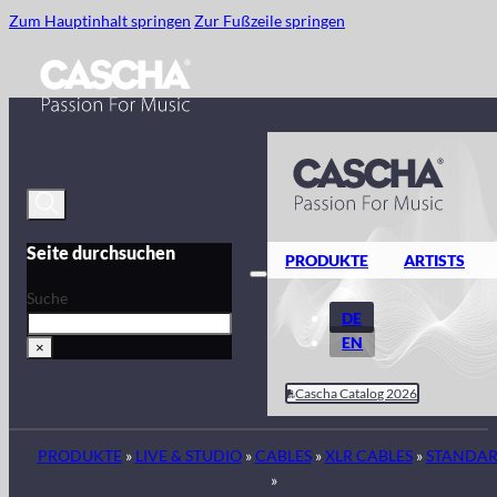
Zum Hauptinhalt springen
Zur Fußzeile springen
Seite durchsuchen
PRODUKTE
ARTISTS
Suche
DE
EN
×
Cascha Catalog 2026
PRODUKTE
»
LIVE & STUDIO
»
CABLES
»
XLR CABLES
»
STANDA
»